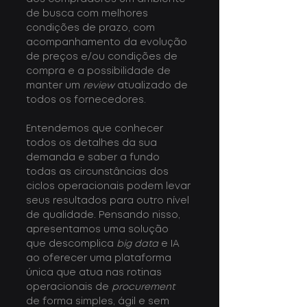
de busca com melhores 
condições de prazo, com 
acompanhamento da evolução 
de preços e/ou condições de 
compra e a possibilidade de 
manter um 
review
 atualizado de 
todos os fornecedores.
Entendemos que conhecer 
todos os detalhes da sua 
demanda e saber a fundo 
todas as circunstâncias dos 
ciclos operacionais podem levar 
seus resultados para outro nível 
de qualidade. Pensando nisso, 
apresentamos uma solução 
que descomplica 
big data
 e IA 
ao oferecer uma plataforma 
única que atua nas rotinas 
operacionais de 
procurement
de forma simples, ágil e sem 