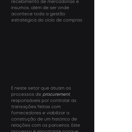
recebimento de mercadorias e 
insumos, além de ser onde 
acontece toda a gestão 
estratégica do ciclo de compras.
É neste setor que atuam os 
processos de 
procurement
, 
responsáveis por controlar as 
transações feitas com 
fornecedores e viabilizar a 
construção de um histórico de 
relações com os parceiros. Este 
processo é importante porque 