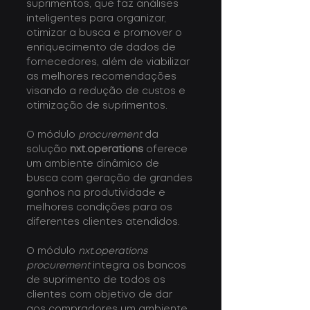
suprimentos, que faz análises 
inteligentes para organizar, 
otimizar a busca e promover o 
enriquecimento de dados de 
fornecedores, além de viabilizar 
as melhores recomendações 
visando a redução de custos e 
otimização de suprimentos.
O módulo 
procurement
 da 
solução 
nxt.operations
 oferece 
um ambiente dinâmico de 
busca com geração de grandes 
ganhos na produtividade e 
melhores condições para os 
diferentes clientes atendidos.
O módulo 
nxt.operations 
procurement
 integra os bancos 
de suprimento de todos os 
clientes com objetivo de dar 
aos compradores um ambiente 