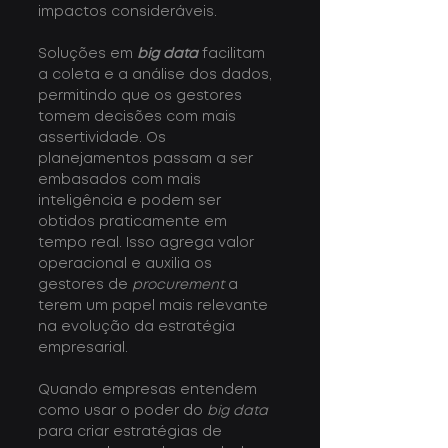
impactos consideráveis.
Soluções em 
big data
 facilitam 
a coleta e a análise dos dados, 
permitindo que os gestores 
tomem decisões com mais 
assertividade. Os 
planejamentos passam a ser 
embasados com mais 
inteligência e podem ser 
obtidos praticamente em 
tempo real. Isso agrega valor 
operacional e auxilia os 
gestores de 
procurement
 a 
terem um papel mais relevante 
na evolução da estratégia 
empresarial.
Quando empresas entendem 
como usar o poder do 
big data
para criar estratégias de 