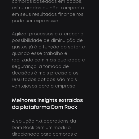
compras baseadas em dados, 
estruturados ou não, o impacto 
em seus resultados financeiros 
pode ser expressivo.
Agilizar processos e oferecer a 
possibilidade de diminuição de 
gastos já é a função do setor, e 
quando esse trabalho é 
realizado com mais qualidade e 
segurança, a tomada de 
decisões é mais precisa e os 
resultados obtidos são mais 
vantajosos para a empresa.
Melhores insights extraídos 
da plataforma Dom Rock
A solução nxt.operations da 
Dom Rock tem um módulo 
direcionado para compras e 