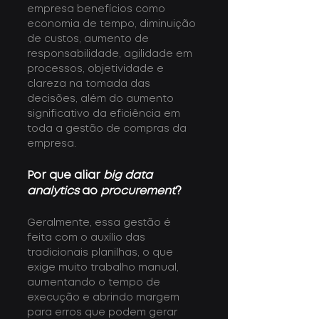
empresa benefícios como 
economia de tempo, diminuição 
de custos, aumento de 
responsabilidade, agilidade em 
processos, objetividade e 
clareza na tomada das 
decisões, além do aumento 
significativo da eficiência em 
toda a gestão de compras da 
empresa.
Por que aliar 
big data 
analytics
 ao 
procurement
?
Geralmente, essa gestão é 
feita com o auxílio das 
tradicionais
planilhas
, o que 
exige muito trabalho manual, 
aumentando o tempo de 
execução e abrindo margem 
para erros que podem gerar 