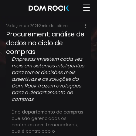
16 de jun. de 2021
2 min de leitura
Procurement: análise de
dados no ciclo de
compras
Empresas investem cada vez 
mais em sistemas inteligentes 
para tomar decisões mais 
assertivas e as soluções da 
Dom Rock trazem evoluções 
para o departamento de 
compras.
É no 
departamento de compras
que são gerenciados os 
contratos com fornecedores, 
que é controlado o 