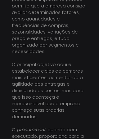
permite que a empresa consiga 
avaliar determinados fatores, 
como quantidades e 
frequências de compras, 
sazonalidades, variações de 
preço e entregas, e tudo 
organizado por segmentos e 
necessidades.
O principal objetivo aqui é 
estabelecer ciclos de compras 
mais eficientes, aumentando a 
agilidade das entregas e 
diminuindo os custos, mas para 
que isso aconteça é 
imprescindível que a empresa 
conheça suas próprias 
demandas.
O 
procurement
, quando bem 
executado, proporciona para a 