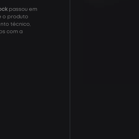
ock
 passou em 
 o produto 
to técnico, 
os com a 