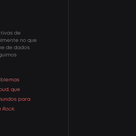
ivas de 
almente no que 
e de dados. 
guimos 
roblemas 
ud, que 
 mundos para 
 Rock.