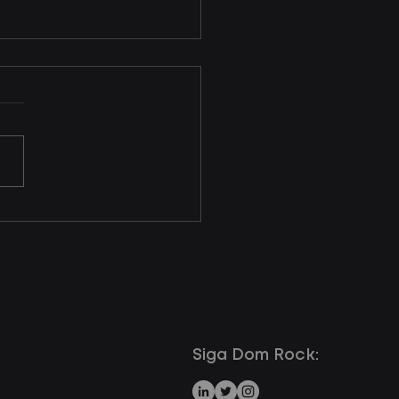
ritmos que
pondem aos desafios
is de negócios.
ecnologias de dados
o evoluindo para se
tarem às novas
idades de negócios.
iar os resultados de
as e marketing...
Siga Dom Rock: