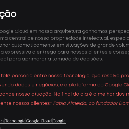
ação
ogle Cloud em nossa arquitetura ganhamos perspect
ema central de nossa propriedade intelectual, especi
alonar automaticamente em situações de grande volum
a expressiva a entrega para nossos clientes e conse
real para aprimorar a tomada de decisões.
feliz parceria entre nossa tecnologia, que resolve p
endo dados e negócios, e a plataforma do Google Clo
xpande nossa atuação. No final do dia é o melhor dos
ente nossos clientes.” 
Fabio Almeida, co fundador Dom
ics
Tecnologia
Google Cloud
Google
s