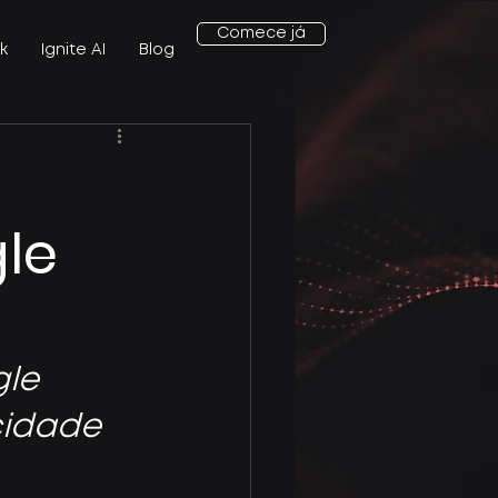
Comece já
k
Ignite AI
Blog
le
le 
cidade 