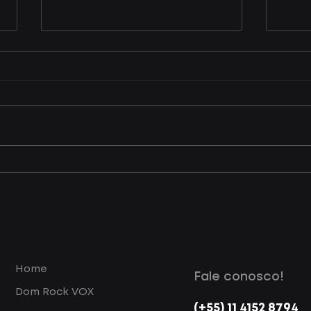
O trabalho árduo de unir
Algo
dados, tecnologia e
res
descobertas de negócios
atua
Uma publicação encontrada
As t
na biblioteca digital da
estã
fundação SEADE do Estado
adap
de São Paulo sob o título “A
real
Estatística Policial Criminal
Ampl
do...
vend
Home
Fale conosco!
Dom Rock VOX
(+55) 11 4152 8794