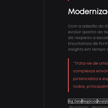
Moderniz
Com a adesão do Go
evoluir quanto ao t
diz respeito a esc
Encurtamos de form
insights em tempo 
“Trata-se de uma 
complexos envolv
potencializa e e
todos, principalm
Big Data
Negócios
Analyt
Tecnologia
Negócio