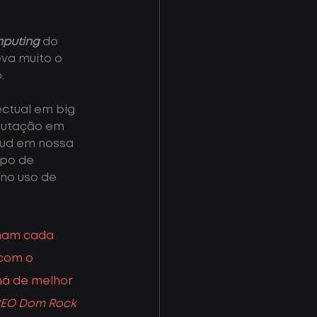
mputing
 do 
eva muito o 
.
ctual em big 
putação em 
oud em nossa 
po de 
 no uso de 
ham cada 
com o 
há de melhor 
CEO Dom Rock